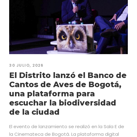
3 JUNIO, 2026
La Alcaldía de Funza y
Aguas de Bogotá inician
 de
mantenimiento del
á,
Humedal Gualí para
recuperar su espejo de agu
d
La intervención busca controlar la vegetación
invasora, mejorar las condiciones ambientales del
E de
ecosistema y fortalecer su capacidad de
al
regulación del agua. El Humedal Gualí cumple un