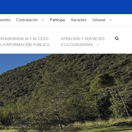
oretto
Contratación
Participa
Vacantes
Intranet
RANSPARENCIA Y ACCESO
ATENCIÓN Y SERVICIOS
 LA INFORMACIÓN PÚBLICA
A LA CIUDADANÍA