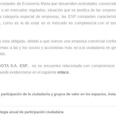
ociedades de Economía Mixta que desarrollen actividades comercial
al o en mercados regulados, situación que se predica de las empres
una categoría especial de empresas, las ESP comparten caracterís
, como es la de estar en el mercado en competencia con el sect
”
 esta obligada, debido a que somos una empresa comercial conf
tas a las y los socios y accionistas más no a la ciudadanía en gen
994.
OTA S.A. ESP
, no se encuentra relacionada con compromisos 
uede evidenciarse en el siguiente
enlace
.
 participación de la ciudadanía y grupos de valor en los espacios, inst
ategia anual de participación ciudadana.