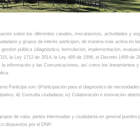
ación sobre los diferentes canales, mecanismos, actividades y esp
iudadano y grupos de interés participen, de manera más activa en la
a gestión pública (diagnóstico, formulación, implementación, evaluaci
015, la Ley 1712 de 2014, la Ley 489 de 1998, el Decreto 1499 de 
e la información y las Comunicaciones, así como los lineamientos 
lica.
nú Participa son: i)Participación para el diagnostico de necesidades e
pativo; iii) Consulta ciudadana; iv) Colaboración e innovación abiert
rupos de valor, partes interesadas y ciudadanía en general pueden pa
ico dispuestos por el DNP.