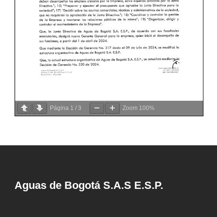
Página
1
/
3
Zoom
100%
Aguas de Bogotá S.A.S E.S.P.