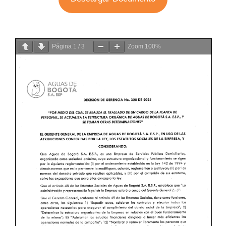
Página
1
/
3
Zoom
100%