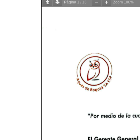
Página
1
/
13
Zoom
100%