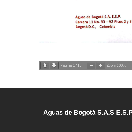
Página
1
/
13
Zoom
100%
Aguas de Bogotá S.A.S E.S.P