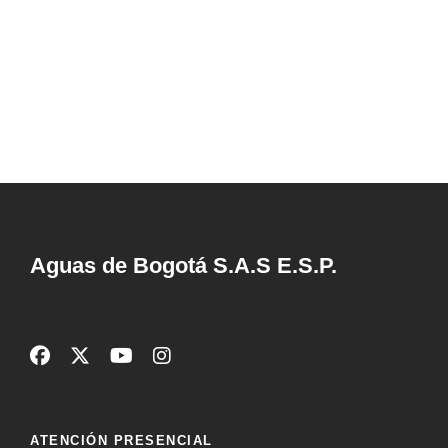
r
c
i
f
e
ó
i
c
n
h
ó
a
d
n
.
e
d
v
e
Aguas de Bogotá S.A.S E.S.P.
i
b
s
ú
t
a
s
ATENCIÓN PRESENCIAL