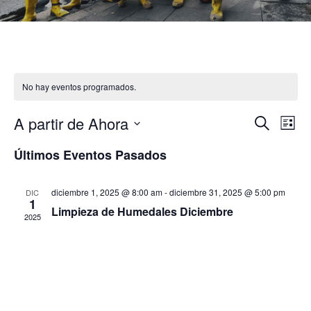
No hay eventos programados.
A partir de Ahora
N
N
B
L
u
i
S
s
a
Últimos Eventos Pasados
a
s
c
e
t
a
l
v
a
r
v
diciembre 1, 2025 @ 8:00 am
-
diciembre 31, 2025 @ 5:00 pm
DIC
e
1
e
Limpieza de Humedales Diciembre
c
2025
e
c
g
i
g
o
a
n
a
c
a