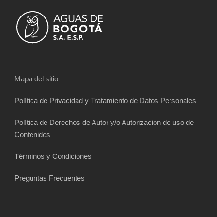
a
s
d
Mapa del sitio
e
Política de Privacidad y Tratamiento de Datos Personales
E
Política de Derechos de Autor y/o Autorización de uso de
v
Contenidos
e
Términos y Condiciones
n
Preguntas Frecuentes
t