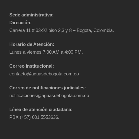
s
q
d
u
Sede administrativa:
Dirección:
e
e
Carrera 11 # 93-92 piso 2,3 y 8 – Bogotá, Colombia.
E
d
Horario de Atención:
v
Lunes a viernes 7:00 AM a 4:00 PM.
a
e
Correo institucional:
y
contacto@aguasdebogota.com.co
n
Correo de notificaciones judiciales:
t
v
notificaciones@aguasdebogota.com.co
o
i
Línea de atención ciudadana:
PBX (+57) 601 5553636.
s
t