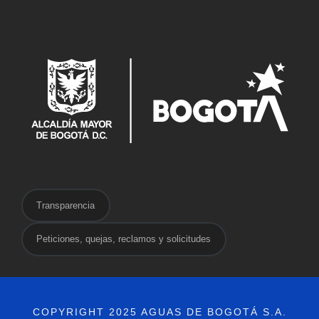
o
s
Transparencia
Peticiones, quejas, reclamos y solicitudes
COPYRIGHT 2025 AGUAS DE BOGOTÁ S.A.