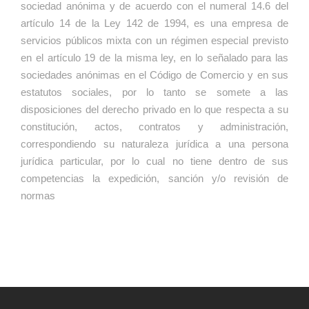
sociedad anónima y de acuerdo con el numeral 14.6 del
artículo 14 de la Ley 142 de 1994, es una empresa de
servicios públicos mixta con un régimen especial previsto
en el artículo 19 de la misma ley, en lo señalado para las
sociedades anónimas en el Código de Comercio y en sus
estatutos sociales, por lo tanto se somete a las
disposiciones del derecho privado en lo que respecta a su
constitución, actos, contratos y administración,
correspondiendo su naturaleza jurídica a una persona
jurídica particular, por lo cual no tiene dentro de sus
competencias la expedición, sanción y/o revisión de
normas