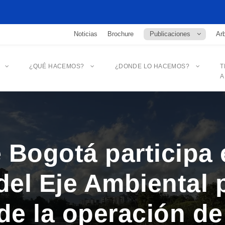
Noticias
Brochure
Publicaciones
Arb
¿QUÉ HACEMOS?
¿DONDE LO HACEMOS?
T
A
Bogotá participa 
del Eje Ambiental 
de la operación de