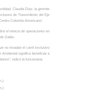
ilidad, Claudia Díaz; la gerente
exclusivo de Transmilenio del Eje
– Centro Colombo Americano’.
irá el reinicio de operaciones en
alde Galán.
e no invadan el carril exclusivo
mbiental significa beneficiar a
tarios
”, indicó la funcionaria.
m.)
m.)