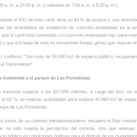
00 a. m. a 10:30 p. m. y sábados de 7:00 a. m. a 8:30 p. m.)
tando el IDU de este carril, tiene un 83 % de avance y una inversió
án las actividades de instalación de concreto estampado en la a
r que el carril está construido con concreto estampado rojo, para man
ad y que a lo largo de este se encuentran franjas grises que marcan e
U confirmó: “
Son más de 56.000 m2 de espacio público, recuperamo
al Transmilenio
”.
je Ambiental y el parque de Los Periodistas
a inversión superior a los $27.000 millones, a cargo del IDU, se 
 el 62 %, se realizan actividades para mejorar 45.869 m2 de espac
rque de Los Periodistas.
 través de un contrato interadministrativo, recuperó el flujo constan
ción no sólo mejora la percepción del entorno, sino que además
cio público en condiciones óptimas para el disfrute de los ciudadano