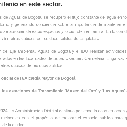
lenio en este sector.
as de Aguas de Bogotá, se recuperó el flujo constante del agua en to
torno y generando conciencia sobre la importancia de mantener el
 se apropien de estos espacios y lo disfruten en familia. En lo corr
o 75 metros cúbicos de residuos sólidos de las piletas.
ón del Eje ambiental, Aguas de Bogotá y el IDU realizan actividade
vallados en las localidades de Suba, Usaquén, Candelaria, Engativá,
metros cúbicos de residuos sólidos.
oficial de la Alcaldía Mayor de Bogotá
las estaciones de Transmilenio ‘Museo del Oro’ y ‘Las Aguas’ en
2024.
La Administración Distrital continúa poniendo la casa en orden 
stitucionales con el propósito de mejorar el espacio público para 
l de la ciudad.