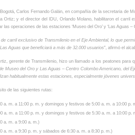
 Bogotá, Carlos Fernando Galán, en compañía de la secretaria de Mov
Ortiz; y el director del IDU, Orlando Molano, habilitaron el carril 
ar las operaciones de las estaciones ‘Museo del Oro’ y ‘Las Aguas 
e carril exclusivo de Transmilenio en el Eje Ambiental, lo que permit
 Las Aguas que beneficiará a más de 32.000 usuarios
”, afirmó el alc
tiz, gerente de Transmilenio, hizo un llamado a los peatones para qu
de Museo del Oro y Las Aguas – Centro Colombo Americano, del Eje A
izan habitualmente estas estaciones, especialmente jóvenes universi
sito de las siguientes rutas:
 a. m. a 11:00 p. m. y domingos y festivos de 5:00 a. m. a 10:00 p. 
 a. m. a 11:00 p. m. y domingos y festivos de 5:30 a. m. a 10:00 p. 
0 a. m. a 9:00 a. m.)
0 a. m. a 9:30 p. m. y sábados de 6:30 a. m. a 8:30 p. m.)