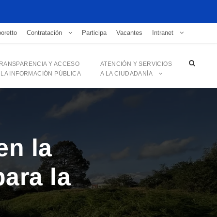
oretto
Contratación
Participa
Vacantes
Intranet
RANSPARENCIA Y ACCESO
ATENCIÓN Y SERVICIOS
 LA INFORMACIÓN PÚBLICA
A LA CIUDADANÍA
en la
para la