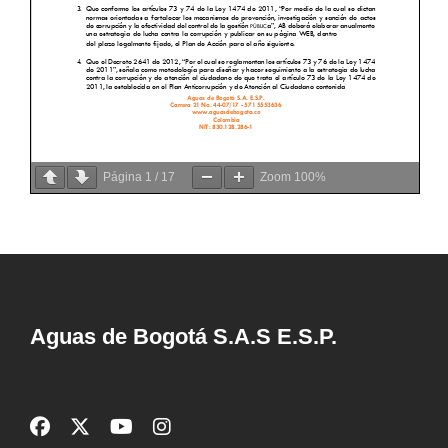
Página
1
/
17
Zoom
100%
Aguas de Bogotá S.A.S E.S.P.