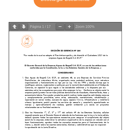
Página
1
/
17
Zoom
100%